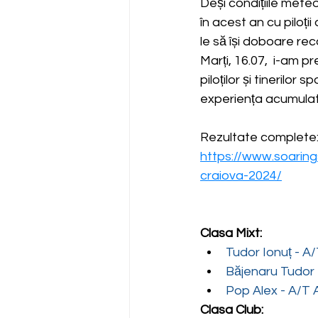
Deși condițiile meteo
în acest an cu piloți
le să își doboare re
Marți, 16.07,  i-am p
piloților și tinerilor
experiența acumulată 
Rezultate complete
https://www.soarin
craiova-2024/
Clasa Mixt:
Tudor Ionuț - A/
Băjenaru Tudor 
Pop Alex - A/T A
Clasa Club: