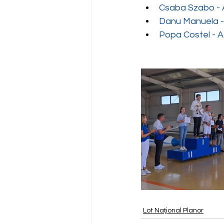
Csaba Szabo - A/
Danu Manuela - 
Popa Costel - A/
Lot Național Planor