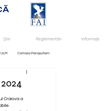
CĂ
Știri
Reglementări
Informații
 ULM
Comisia Parașutism
P 2024
bul Craiova a 
bile.