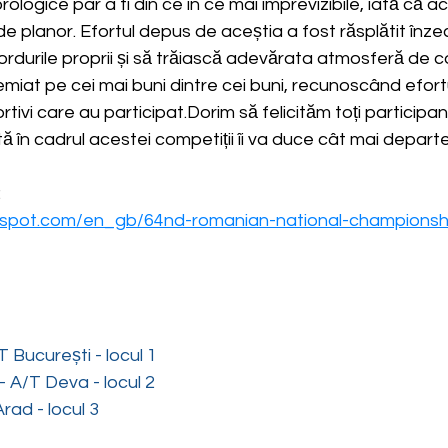
rologice par a fi din ce în ce mai imprevizibile, iată că a
i de planor. Efortul depus de aceștia a fost răsplătit înz
cordurile proprii și să trăiască adevărata atmosferă de c
remiat pe cei mai buni dintre cei buni, recunoscând efort
 sportivi care au participat.Dorim să felicităm toți participa
în cadrul acestei competiții îi va duce cât mai departe î
:
gspot.com/en_gb/64nd-romanian-national-championsh
T București - locul 1
- A/T Deva - locul 2
rad - locul 3