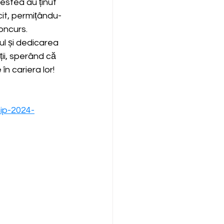
cestea au ținut 
ecit, permițându-
oncurs.
ul și dedicarea 
nții, sperând că 
n cariera lor!
ip-2024-