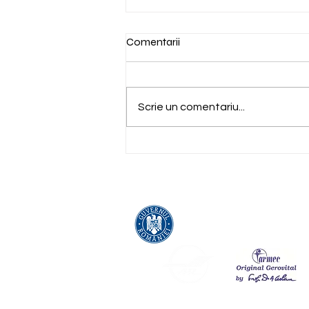
Comentarii
Scrie un comentariu...
La mulți ani, Nea Mami –
Omul-Pasăre care ne-a
învățat să visăm cu ochii
deschiși!
Parteneri
AGENȚIA NAȚIONALĂ PENT
Susține și tu F.A.R. printr-un clic