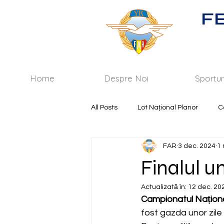
F
Home
Despre Noi
Sportur
All Posts
Lot Național Planor
C
FAR
3 dec. 2024
1 
Finalul u
Actualizată în:
12 dec. 20
Campionatul Naționa
fost gazda unor zil