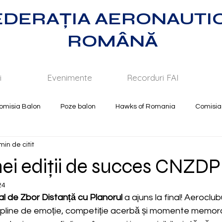
EDERAȚIA AERONAUTI
ROMÂNĂ
i
Evenimente
Recorduri FAI
omisia Balon
Poze balon
Hawks of Romania
Comisia
min de citit
nei ediții de succes CNZD
24
l de Zbor Distanță cu Planorul
 a ajuns la final! Aeroclu
e pline de emoție, competiție acerbă și momente memora